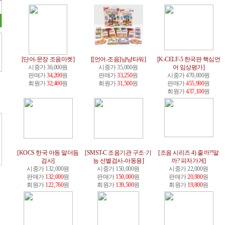
[단어-문장 조음마켓]
[[언어-조음]냥냥타워]
[K-CELF-5 한국판 핵심언
시중가 36,000원
시중가 35,000원
어 임상평가]
판매가
34,200
원
판매가
33,250
원
시중가 470,000원
회원가
32,400
원
회원가
31,500
원
판매가
455,900
원
회원가
437,100
원
[KOCS 한국 아동 말더듬
[SMST-C 조음기관 구조·기
[조음 시리즈 4) 줄까?!말
검사]
능 선별검사-아동용]
까? 피자가게]
시중가 132,000원
시중가 150,000원
시중가 22,000원
판매가
132,000
원
판매가
150,000
원
판매가
20,900
원
회원가
122,760
원
회원가
139,500
원
회원가
19,800
원