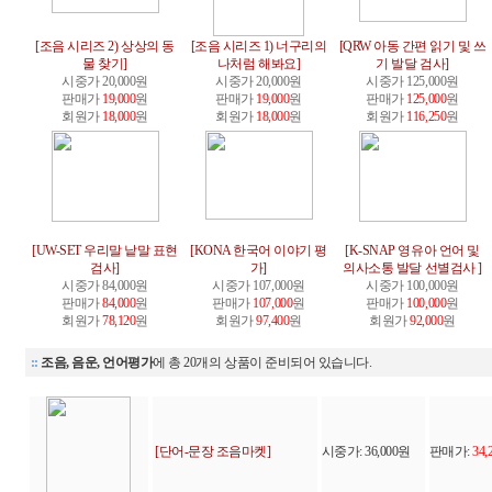
[조음 시리즈 2) 상상의 동
[조음 시리즈 1) 너구리의
[QRW 아동 간편 읽기 및 쓰
물 찾기]
나처럼 해봐요]
기 발달 검사]
시중가 20,000원
시중가 20,000원
시중가 125,000원
판매가
19,000
원
판매가
19,000
원
판매가
125,000
원
회원가
18,000
원
회원가
18,000
원
회원가
116,250
원
[UW-SET 우리말 낱말 표현
[KONA 한국어 이야기 평
[K-SNAP 영유아 언어 및
검사]
가]
의사소통 발달 선별검사 ]
시중가 84,000원
시중가 107,000원
시중가 100,000원
판매가
84,000
원
판매가
107,000
원
판매가
100,000
원
회원가
78,120
원
회원가
97,400
원
회원가
92,000
원
::
조음, 음운, 언어평가
에 총 20개의 상품이 준비되어 있습니다.
[단어-문장 조음마켓]
시중가: 36,000원
판매가:
34,