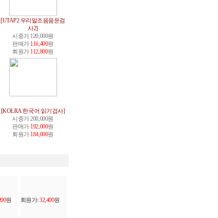
[UTAP2 우리말조음음운검
사2]
시중가 120,000원
판매가
116,400
원
회원가
112,800
원
[KOLRA 한국어 읽기검사]
시중가 200,000원
판매가
192,000
원
회원가
184,000
원
200
원
회원가:
32,400
원