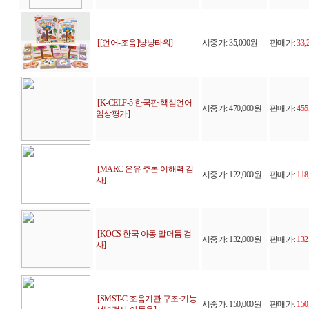
[[언어-조음]냥냥타워]
시중가: 35,000원
판매가:
33,
[K-CELF-5 한국판 핵심언어
시중가: 470,000원
판매가:
455
임상평가]
[MARC 은유 추론 이해력 검
시중가: 122,000원
판매가:
118
사]
[KOCS 한국 아동 말더듬 검
시중가: 132,000원
판매가:
132
사]
[SMST-C 조음기관 구조·기능
시중가: 150,000원
판매가:
150