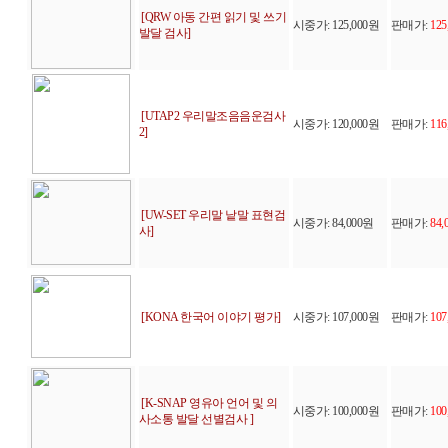
[QRW 아동 간편 읽기 및 쓰기
시중가: 125,000원
판매가:
125
발달 검사]
[UTAP2 우리말조음음운검사
시중가: 120,000원
판매가:
116
2]
[UW-SET 우리말 낱말 표현검
시중가: 84,000원
판매가:
84,
사]
[KONA 한국어 이야기 평가]
시중가: 107,000원
판매가:
107
[K-SNAP 영유아 언어 및 의
시중가: 100,000원
판매가:
100
사소통 발달 선별검사 ]