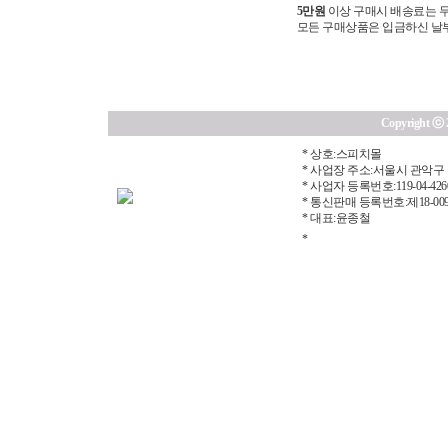
5만원
이상 구매시 배송료는 무
모든 구매상품은 입금하신 날부터
Copyright ⓒ 20
* 상호:스피치몰
* 사업장 주소:서울시 관악구 
* 사업자 등록번호:119-04-426
* 통신판매 등록번호:제18-00
* 대표:윤종철
*