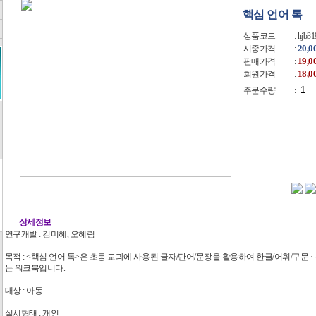
핵심 언어 톡
상품코드
: hjb3
20,
시중가격
:
19,
판매가격
:
18,
회원가격
:
주문수량
:
상세정보
연구개발 : 김미혜, 오혜림
목적 : <핵심 언어 톡>은 초등 교과에 사용된 글자/단어/문장을 활용하여 한글/어휘/구문 ·
는 워크북입니다.
대상 : 아동
실시형태 : 개인