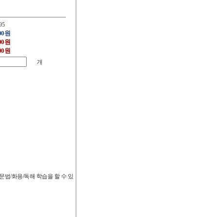
195
000원
000원
000원
개
 문법/화용/독해 학습을 할 수 있