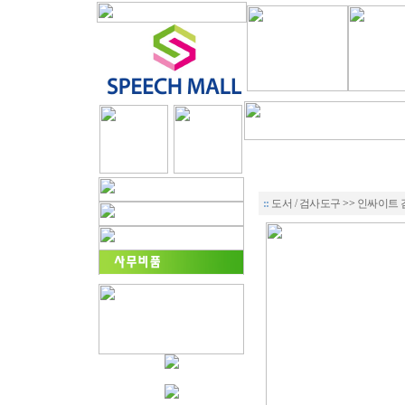
::
도서 / 검사도구
>>
인싸이트